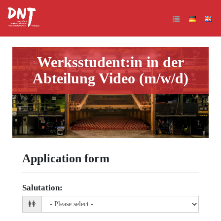
Werksstudent:in in der
Abteilung Video (m/w/d)
Application form
Salutation
: